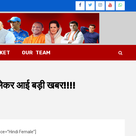
Facebook
Twitter
Instagram
Youtub
What
CKET
OUR TEAM
 लेकर आई बड़ी खबर!!!!
ice=”Hindi Female”]