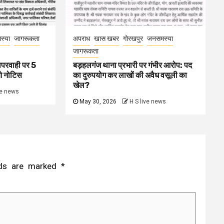
स्या
जागरूकता
अपराध
खास खबर
गोरखपुर
जनसमस्या
जागरूकता
ापरवाही पर 5
बड़हलगंज थाना प्रभारी पर गंभीर आरोप: पद
ओ नोटिस
का दुरुपयोग कर लाखों की अवैध वसूली का
खेल?
ve news
May 30, 2026
H S live news
elds are marked
*