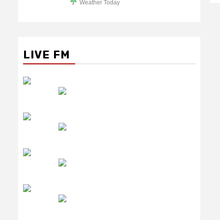
Weather Today
LIVE FM
रेडियो सिटी
उमंग FM
लाइव FM
उजाला FM