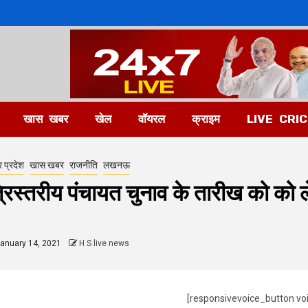
खास खबर
खेल
वॉयरल
क्राइम
LIVE CRI
र प्रदेश
खास खबर
राजनीति
लखनऊ
्रिस्तरीय पंचायत चुनाव के तारीख को को
anuary 14, 2021
H S live news
[responsivevoice_button vo