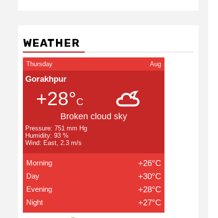
WEATHER
Thursday
Aug
Gorakhpur
+28°
C
Broken cloud sky
Pressure: 751 mm Hg
Humidity: 93 %
Wind: East, 2.3 m/s
Morning
+26°C
Day
+30°C
Evening
+28°C
Night
+27°C