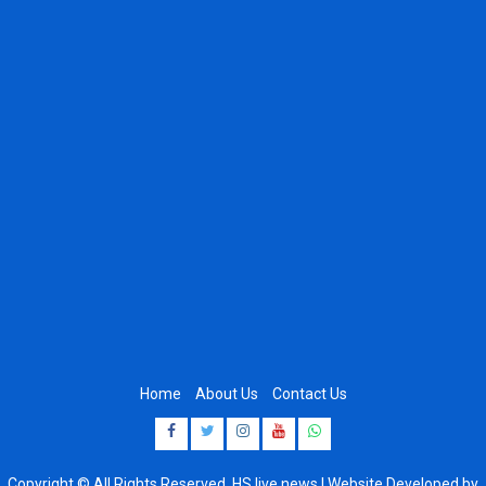
Home
About Us
Contact Us
Facebook
Twitter
Instagram
Youtube
Whatsapp
Copyright © All Rights Reserved, HS live news | Website Developed by