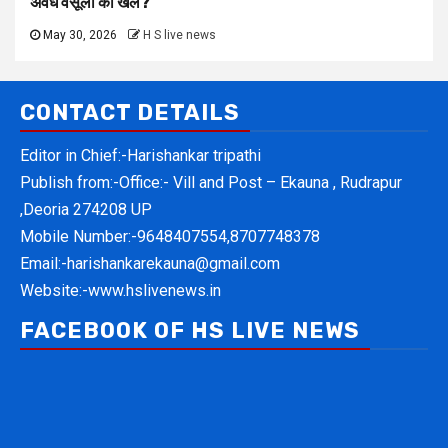
अवैध वसूली का खेल?
May 30, 2026
H S live news
CONTACT DETAILS
Editor in Chief:-Harishankar tripathi
Publish from:-
Office:- Vill and Post – Ekauna , Rudrapur
,Deoria 274208 UP
Mobile Number:-
9648407554,8707748378
Email:-
harishankarekauna@gmail.com
Website:-
www.hslivenews.in
FACEBOOK OF HS LIVE NEWS