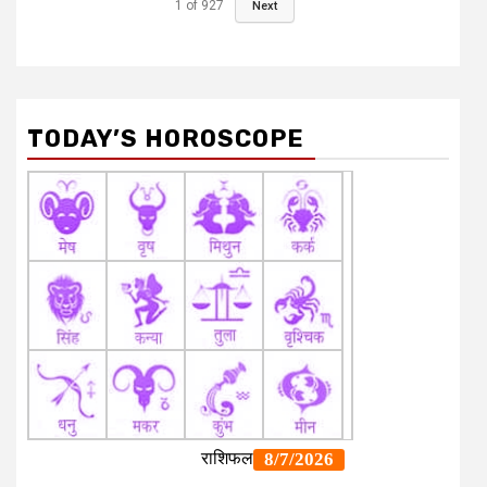
1
of
927
Next
TODAY’S HOROSCOPE