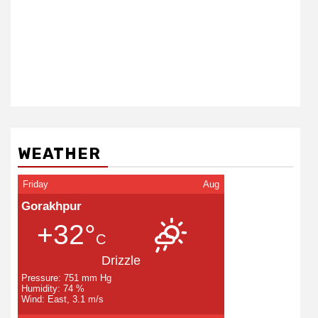
WEATHER
Friday
Aug
Gorakhpur
+32°
C
Drizzle
Pressure: 751 mm Hg
Humidity: 74 %
Wind: East, 3.1 m/s