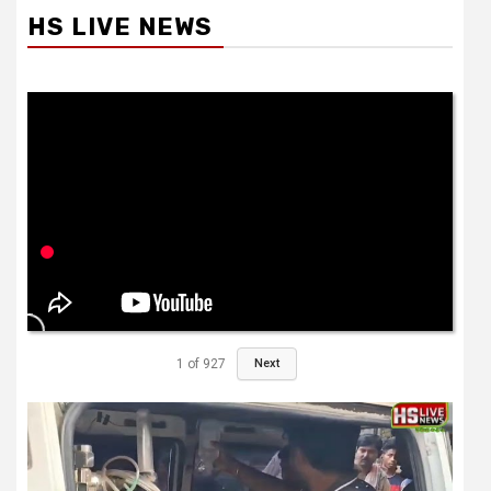
HS LIVE NEWS
1
of
927
Next