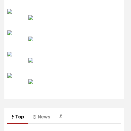
उमंग FM
लाइव FM
उजाला FM
रेडियो मिर्ची
Top
News