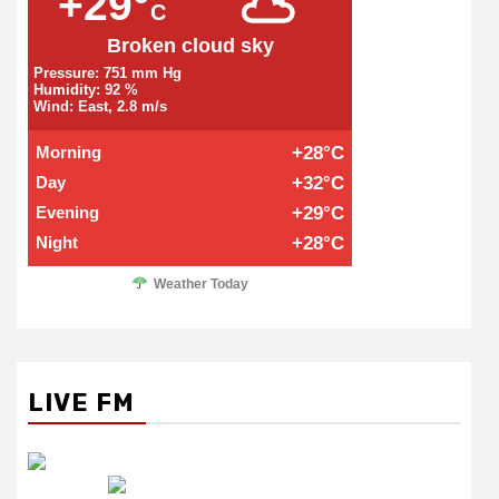
+29°
C
Broken cloud sky
Pressure: 751 mm Hg
Humidity: 92 %
Wind: East, 2.8 m/s
Morning
+28°C
Day
+32°C
Evening
+29°C
Night
+28°C
Weather Today
LIVE FM
रेडियो सिटी