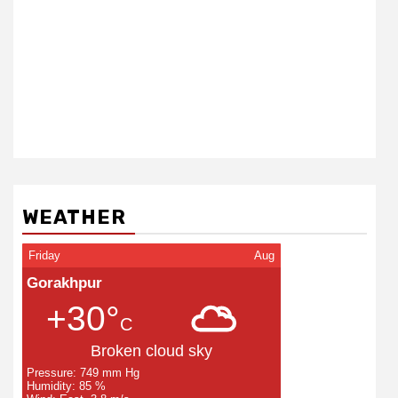
WEATHER
Friday
Aug
Gorakhpur
+30°
C
Broken cloud sky
Pressure: 749 mm Hg
Humidity: 85 %