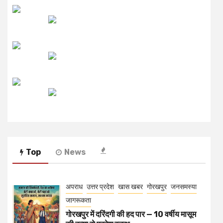
लाइव FM
उजाला FM
रेडियो मिर्ची
Top
News
अपराध
उत्तर प्रदेश
खास खबर
गोरखपुर
जनसमस्या
जागरूकता
गोरखपुर में दरिंदगी की हद पार — 10 वर्षीय मासूम