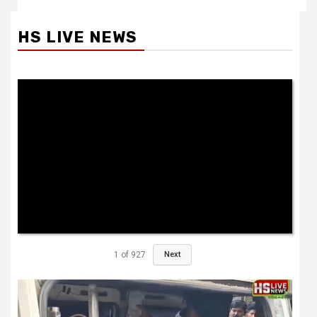
HS LIVE NEWS
1
of
927
Next