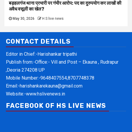
बड़हलगंज थाना प्रभारी पर गंभीर आरोप: पद का दुरुपयोग कर लाखों की
अवैध वसूली का खेल?
May 30, 2026
H S live news
CONTACT DETAILS
Editor in Chief:-Harishankar tripathi
Publish from:-
Office:- Vill and Post – Ekauna , Rudrapur
,Deoria 274208 UP
Mobile Number:-
9648407554,8707748378
Email:-
harishankarekauna@gmail.com
Website:-
www.hslivenews.in
FACEBOOK OF HS LIVE NEWS