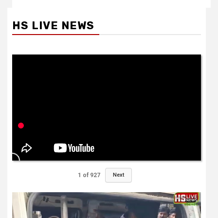
HS LIVE NEWS
1
of
927
Next