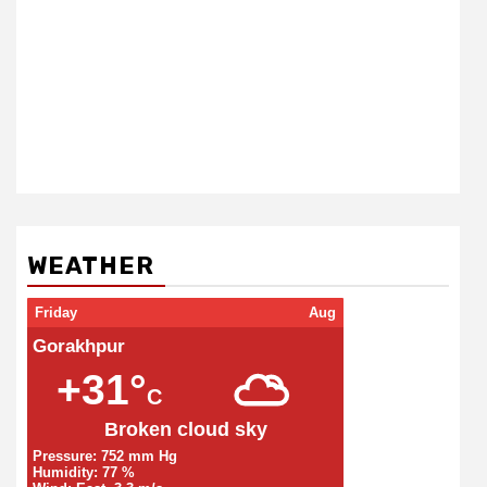
WEATHER
Friday
Aug
Gorakhpur
+31°
C
Broken cloud sky
Pressure: 752 mm Hg
Humidity: 77 %