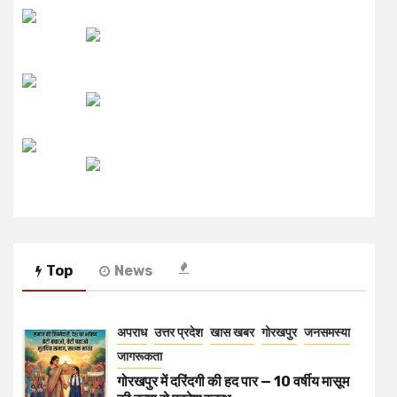
लाइव FM
उजाला FM
रेडियो मिर्ची
Top
News
अपराध
उत्तर प्रदेश
खास खबर
गोरखपुर
जनसमस्या
जागरूकता
गोरखपुर में दरिंदगी की हद पार — 10 वर्षीय मासूम