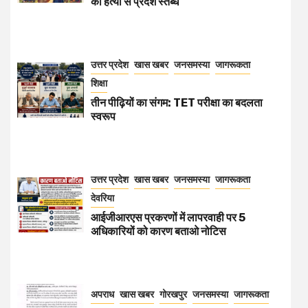
की हत्या से प्रदेश स्तब्ध
उत्तर प्रदेश
खास खबर
जनसमस्या
जागरूकता
शिक्षा
तीन पीढ़ियों का संगम: TET परीक्षा का बदलता
स्वरूप
उत्तर प्रदेश
खास खबर
जनसमस्या
जागरूकता
देवरिया
आईजीआरएस प्रकरणों में लापरवाही पर 5
अधिकारियों को कारण बताओ नोटिस
अपराध
खास खबर
गोरखपुर
जनसमस्या
जागरूकता