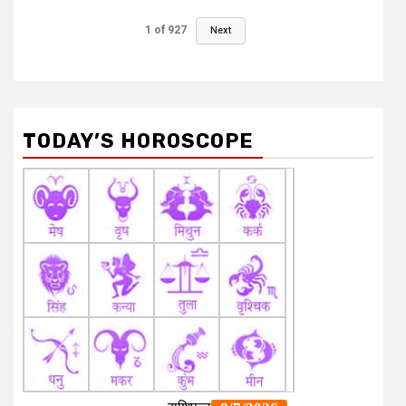
1
of
927
Next
TODAY’S HOROSCOPE