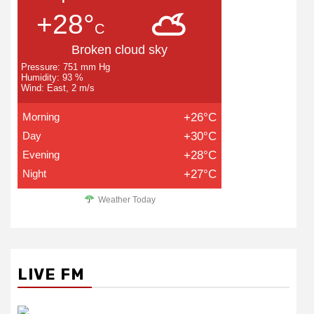
+28°
C
Broken cloud sky
Pressure: 751 mm Hg
Humidity: 93 %
Wind: East, 2 m/s
Morning
+26°C
Day
+30°C
Evening
+28°C
Night
+27°C
Weather Today
LIVE FM
रेडियो सिटी