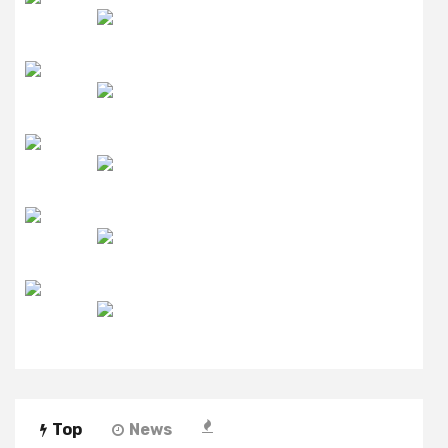
उमंग FM
लाइव FM
उजाला FM
रेडियो मिर्ची
Top
News