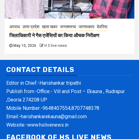
अपराध
उत्तर प्रदेश
खास खबर
जनसमस्या
जागरूकता
देवरिया
जिलाधिकारी ने गैस एजेंसियों का किया औचक निरीक्षण
May 10, 2026
H S live news
CONTACT DETAILS
Editor in Chief:-Harishankar tripathi
Publish from:-
Office:- Vill and Post – Ekauna , Rudrapur
,Deoria 274208 UP
Mobile Number:-
9648407554,8707748378
Email:-
harishankarekauna@gmail.com
Website:-
www.hslivenews.in
FACEBOOK OF HS LIVE NEWS