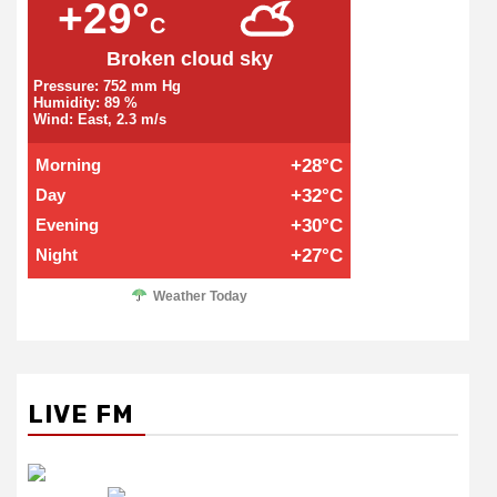
+29°
C
Broken cloud sky
Pressure: 752 mm Hg
Humidity: 89 %
Wind: East, 2.3 m/s
Morning
+28°C
Day
+32°C
Evening
+30°C
Night
+27°C
Weather Today
LIVE FM
रेडियो सिटी