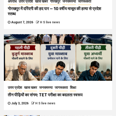
अपराध
उत्तर प्रदेश
खास खबर
गोरखपुर
जनसमस्या
जागरूकता
गोरखपुर में दरिंदगी की हद पार — 10 वर्षीय मासूम की हत्या से प्रदेश
स्तब्ध
August 7, 2026
H S live news
उत्तर प्रदेश
खास खबर
जनसमस्या
जागरूकता
शिक्षा
तीन पीढ़ियों का संगम: TET परीक्षा का बदलता स्वरूप
July 3, 2026
H S live news