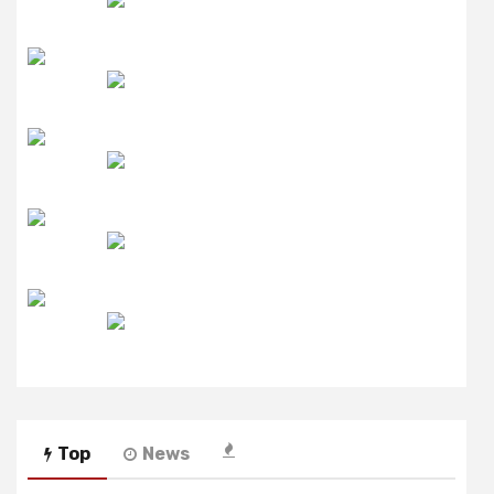
उमंग FM
लाइव FM
उजाला FM
रेडियो मिर्ची
Top
News