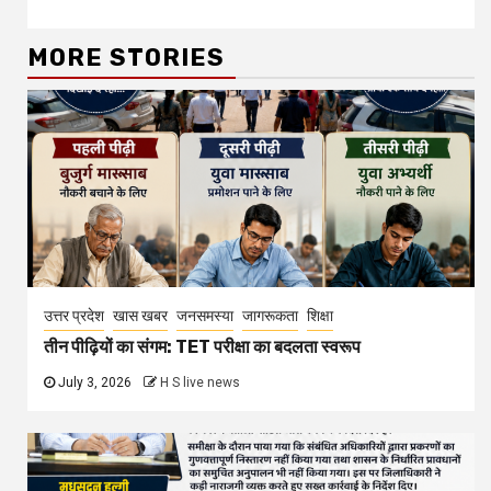
Reading
MORE STORIES
उत्तर प्रदेश
खास खबर
जनसमस्या
जागरूकता
शिक्षा
तीन पीढ़ियों का संगम: TET परीक्षा का बदलता स्वरूप
July 3, 2026
H S live news