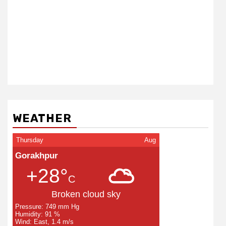
WEATHER
Thursday
Aug
Gorakhpur
+28°
C
Broken cloud sky
Pressure: 749 mm Hg
Humidity: 91 %
Wind: East, 1.4 m/s