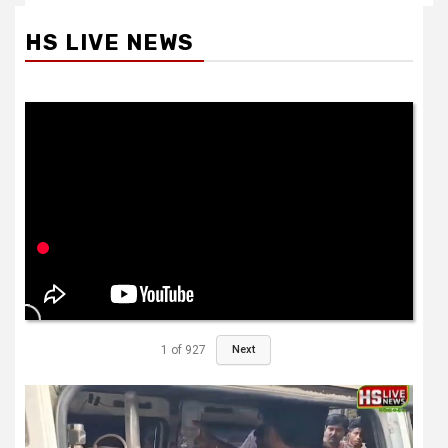
HS LIVE NEWS
1
of
927
Next