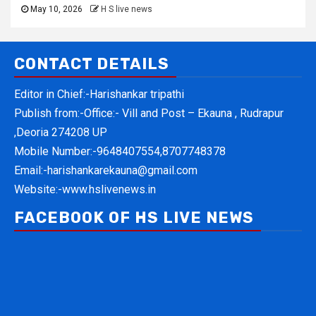
May 10, 2026
H S live news
CONTACT DETAILS
Editor in Chief:-Harishankar tripathi
Publish from:-
Office:- Vill and Post – Ekauna , Rudrapur
,Deoria 274208 UP
Mobile Number:-
9648407554,8707748378
Email:-
harishankarekauna@gmail.com
Website:-
www.hslivenews.in
FACEBOOK OF HS LIVE NEWS